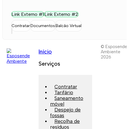
Link Externo #1
Link Externo #2
Contratar
Documentos
Balcão Virtual
© Esposende
Início
Ambiente
2026
Serviços
Contratar
Tarifário
Saneamento
móvel
Despejo de
fossas
Recolha de
resíduos