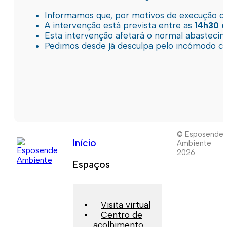
Informamos que, por motivos de execução de 
A intervenção está prevista entre as
14h30 e
Esta intervenção afetará o normal abastec
Pedimos desde já desculpa pelo incómodo c
© Esposende
Início
Ambiente
2026
Espaços
Visita virtual
Centro de
acolhimento