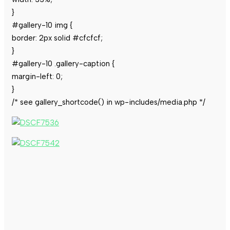
}
#gallery-10 img {
border: 2px solid #cfcfcf;
}
#gallery-10 .gallery-caption {
margin-left: 0;
}
/* see gallery_shortcode() in wp-includes/media.php */