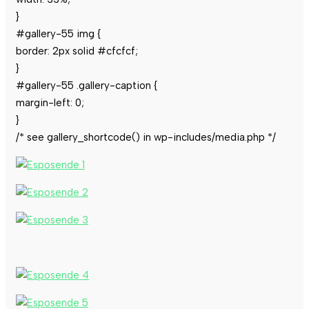
}
#gallery-55 img {
border: 2px solid #cfcfcf;
}
#gallery-55 .gallery-caption {
margin-left: 0;
}
/* see gallery_shortcode() in wp-includes/media.php */