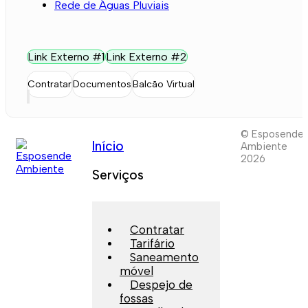
Rede de Águas Pluviais
Link Externo #1
Link Externo #2
Contratar
Documentos
Balcão Virtual
© Esposende
Início
Ambiente
2026
Serviços
Contratar
Tarifário
Saneamento
móvel
Despejo de
fossas