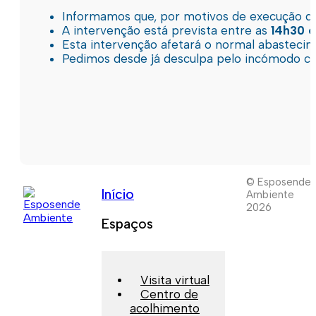
Informamos que, por motivos de execução de 
A intervenção está prevista entre as
14h30 e
Esta intervenção afetará o normal abastec
Pedimos desde já desculpa pelo incómodo c
© Esposende
Início
Ambiente
2026
Espaços
Visita virtual
Centro de
acolhimento