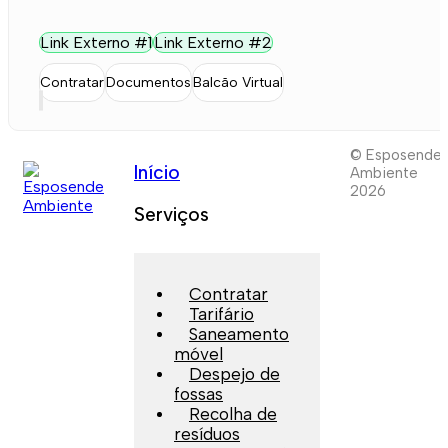
Link Externo #1
Link Externo #2
Contratar
Documentos
Balcão Virtual
© Esposende
Início
Ambiente
2026
Serviços
Contratar
Tarifário
Saneamento
móvel
Despejo de
fossas
Recolha de
resíduos