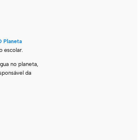
O Planeta
o escolar.
gua no planeta,
esponsável da