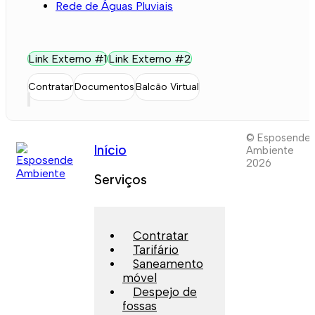
Rede de Águas Pluviais
Link Externo #1
Link Externo #2
Contratar
Documentos
Balcão Virtual
© Esposende
Início
Ambiente
2026
Serviços
Contratar
Tarifário
Saneamento
móvel
Despejo de
fossas