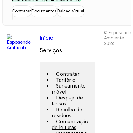
Contratar
Documentos
Balcão Virtual
© Esposende
Início
Ambiente
2026
Serviços
Contratar
Tarifário
Saneamento
móvel
Despejo de
fossas
Recolha de
resíduos
Comunicação
de leituras