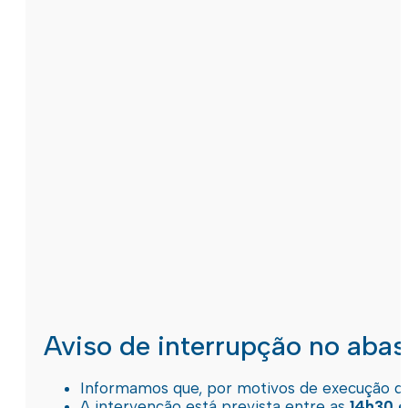
Aviso de interrupção no aba
Informamos que, por motivos de execução de 
A intervenção está prevista entre as
14h30 e