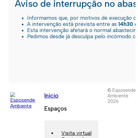
Aviso de interrupção no aba
Informamos que, por motivos de execução de 
A intervenção está prevista entre as
14h30 e
Esta intervenção afetará o normal abastec
Pedimos desde já desculpa pelo incómodo c
© Esposende
Início
Ambiente
2026
Espaços
Visita virtual