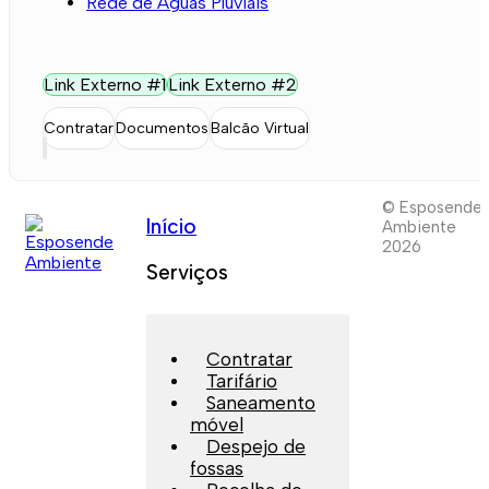
Rede de Águas Pluviais
Link Externo #1
Link Externo #2
Contratar
Documentos
Balcão Virtual
© Esposende
Início
Ambiente
2026
Serviços
Contratar
Tarifário
Saneamento
móvel
Despejo de
fossas