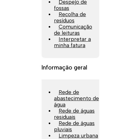
Despejo de
fossas
Recolha de
resíduos
Comunicação
de leituras
Interpretar a
minha fatura
Informação geral
Rede de
abastecimento de
água
Rede de águas
residuais
Rede de águas
pluviais
Limpeza urbana