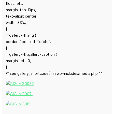
float: left;
margin-top: 10px;
text-align: center;
width: 33%;
}
#gallery-41 img {
border: 2px solid #cfcfcf;
}
#gallery-41 .gallery-caption {
margin-left: 0;
}
/* see gallery_shortcode() in wp-includes/media.php */