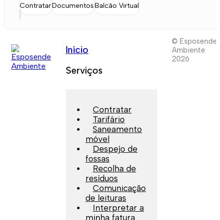
Contratar
Documentos
Balcão Virtual
© Esposende
Início
Ambiente
2026
Serviços
Contratar
Tarifário
Saneamento
móvel
Despejo de
fossas
Recolha de
resíduos
Comunicação
de leituras
Interpretar a
minha fatura