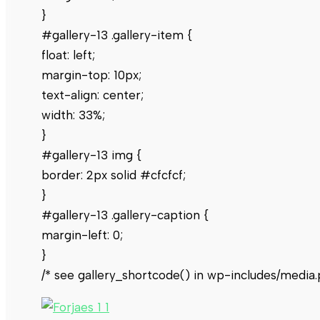
}
#gallery-13 .gallery-item {
float: left;
margin-top: 10px;
text-align: center;
width: 33%;
}
#gallery-13 img {
border: 2px solid #cfcfcf;
}
#gallery-13 .gallery-caption {
margin-left: 0;
}
/* see gallery_shortcode() in wp-includes/media.