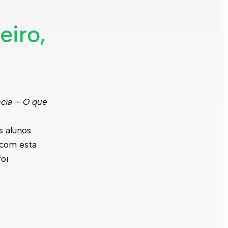
eiro,
ncia – O que
s alunos
 com esta
foi