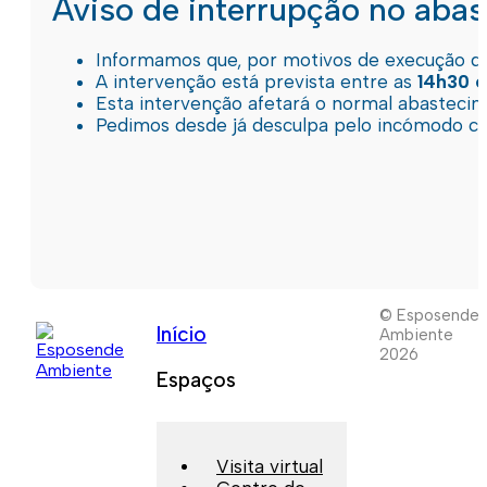
Aviso de interrupção no aba
Informamos que, por motivos de execução de 
A intervenção está prevista entre as
14h30 e
Esta intervenção afetará o normal abastec
Pedimos desde já desculpa pelo incómodo c
© Esposende
Início
Ambiente
2026
Espaços
Visita virtual