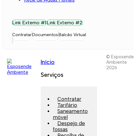
Link Externo #1
Link Externo #2
Contratar
Documentos
Balcão Virtual
© Esposende
Início
Ambiente
2026
Serviços
Contratar
Tarifário
Saneamento
móvel
Despejo de
fossas
Recolha de