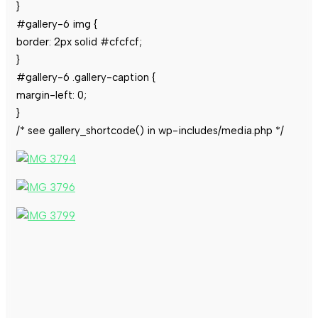
}
#gallery-6 img {
border: 2px solid #cfcfcf;
}
#gallery-6 .gallery-caption {
margin-left: 0;
}
/* see gallery_shortcode() in wp-includes/media.php */