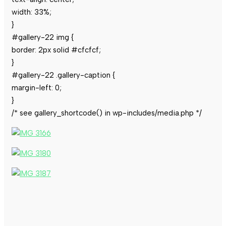
width: 33%;
}
#gallery-22 img {
border: 2px solid #cfcfcf;
}
#gallery-22 .gallery-caption {
margin-left: 0;
}
/* see gallery_shortcode() in wp-includes/media.php */