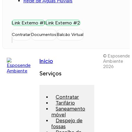
Rede de Águas Pluviais
Link Externo #1
Link Externo #2
Contratar
Documentos
Balcão Virtual
© Esposende
Início
Ambiente
2026
Serviços
Contratar
Tarifário
Saneamento
móvel
Despejo de
fossas