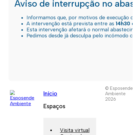
Aviso de interrupção no aba
Informamos que, por motivos de execução de 
A intervenção está prevista entre as
14h30 e
Esta intervenção afetará o normal abastec
Pedimos desde já desculpa pelo incómodo c
© Esposende
Início
Ambiente
2026
Espaços
Visita virtual