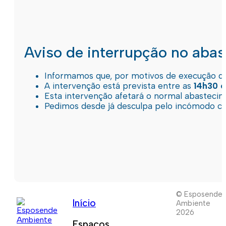
Aviso de interrupção no aba
Informamos que, por motivos de execução de 
A intervenção está prevista entre as
14h30 e
Esta intervenção afetará o normal abastec
Pedimos desde já desculpa pelo incómodo c
© Esposende
Início
Ambiente
2026
Espaços