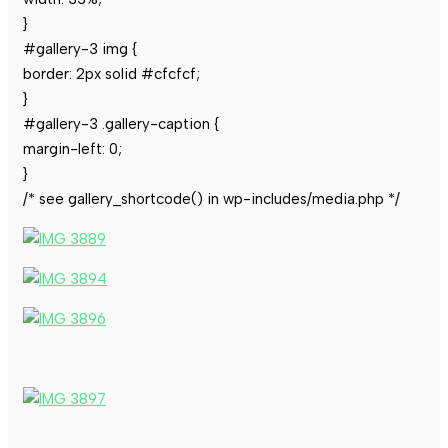
}
#gallery-3 img {
border: 2px solid #cfcfcf;
}
#gallery-3 .gallery-caption {
margin-left: 0;
}
/* see gallery_shortcode() in wp-includes/media.php */