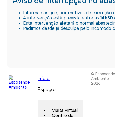
Aviso de interrupção no aba
Informamos que, por motivos de execução de 
A intervenção está prevista entre as
14h30 e
Esta intervenção afetará o normal abastec
Pedimos desde já desculpa pelo incómodo c
© Esposende
Início
Ambiente
2026
Espaços
Visita virtual
Centro de