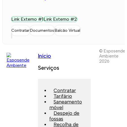
Link Externo #1
Link Externo #2
Contratar
Documentos
Balcão Virtual
© Esposende
Início
Ambiente
2026
Serviços
Contratar
Tarifário
Saneamento
móvel
Despejo de
fossas
Recolha de