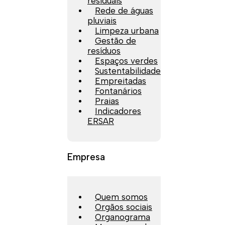
residuais
Rede de águas
pluviais
Limpeza urbana
Gestão de
resíduos
Espaços verdes
Sustentabilidade
Empreitadas
Fontanários
Praias
Indicadores
ERSAR
Empresa
Quem somos
Orgãos sociais
Organograma