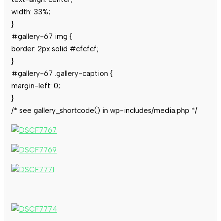
width: 33%;
}
#gallery-67 img {
border: 2px solid #cfcfcf;
}
#gallery-67 .gallery-caption {
margin-left: 0;
}
/* see gallery_shortcode() in wp-includes/media.php */