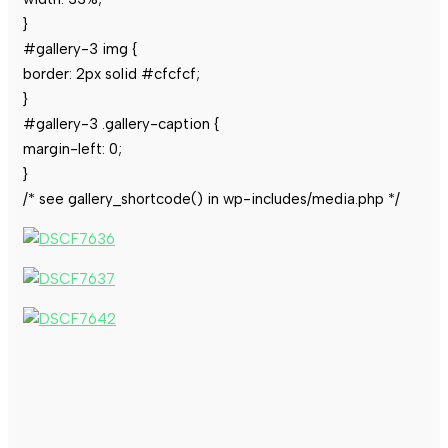
}
#gallery-3 img {
border: 2px solid #cfcfcf;
}
#gallery-3 .gallery-caption {
margin-left: 0;
}
/* see gallery_shortcode() in wp-includes/media.php */