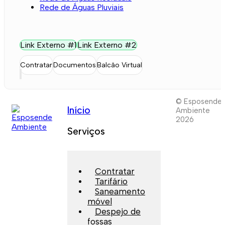
Rede de Águas Pluviais
Link Externo #1
Link Externo #2
Contratar
Documentos
Balcão Virtual
© Esposende
Início
Ambiente
2026
Serviços
Contratar
Tarifário
Saneamento
móvel
Despejo de
fossas