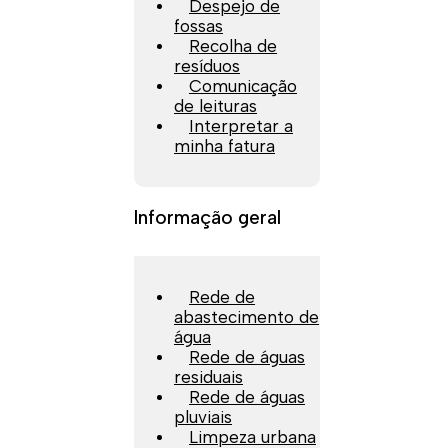
Despejo de
fossas
Recolha de
resíduos
Comunicação
de leituras
Interpretar a
minha fatura
Informação geral
Rede de
abastecimento de
água
Rede de águas
residuais
Rede de águas
pluviais
Limpeza urbana