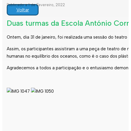
Publicado a 1 de Fevereiro, 2022
Voltar
Duas turmas da Escola António Corre
Ontem, dia 31 de janeiro, foi realizada uma sessão do teatro
V
Assim, os participantes assistiram a uma peça de teatro de 
humanas no equilíbrio dos oceanos, como é o caso dos plásti
Agradecemos a todos a participação e o entusiasmo demonst