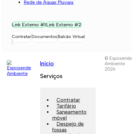
Rede de Águas Pluviais
Link Externo #1
Link Externo #2
Contratar
Documentos
Balcão Virtual
© Esposende
Início
Ambiente
2026
Serviços
Contratar
Tarifário
Saneamento
móvel
Despejo de
fossas