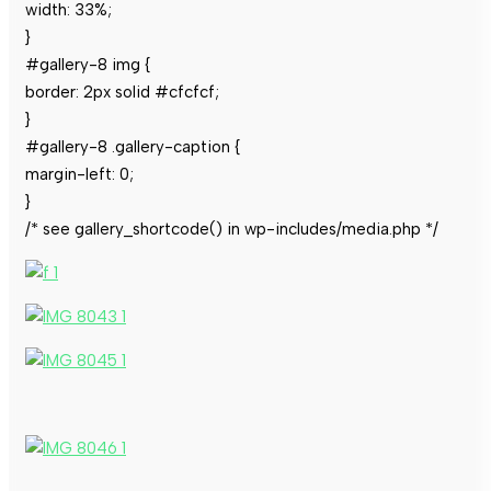
width: 33%;
}
#gallery-8 img {
border: 2px solid #cfcfcf;
}
#gallery-8 .gallery-caption {
margin-left: 0;
}
/* see gallery_shortcode() in wp-includes/media.php */