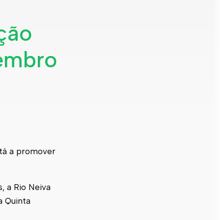
ação
tembro
stá a promover
, a Rio Neiva
na Quinta