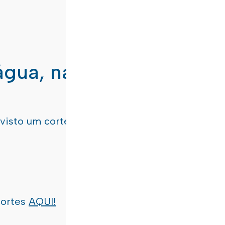
água, nas freguesias de
evisto um corte de água
terça-feira, dia 21/07/
cortes
AQUI!