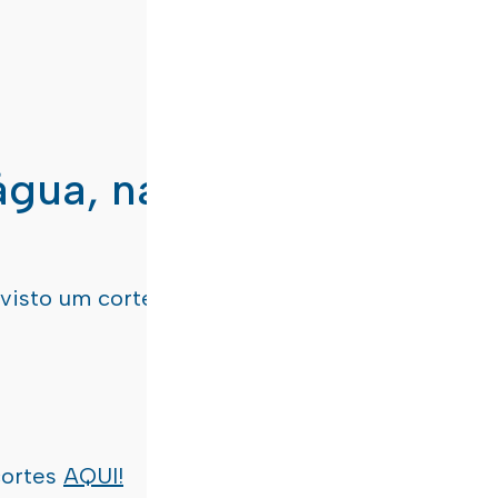
água, nas freguesias de
evisto um corte de água
terça-feira, dia 21/07/
cortes
AQUI!