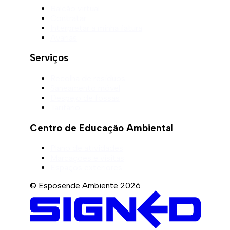
Balcão virtual
Contratar
Interpretar a minha fatura
Avarias
Serviços
Recolha de resíduos
Saneamento móvel
Despejo de fossas
Tarifário
Centro de Educação Ambiental
Plano de atividades
Marcações e visitas
Espaços exteriores
© Esposende Ambiente 2026