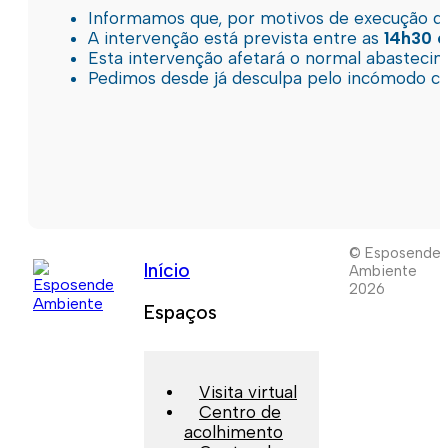
Informamos que, por motivos de execução de 
A intervenção está prevista entre as
14h30 e
Esta intervenção afetará o normal abastec
Pedimos desde já desculpa pelo incómodo c
© Esposende
Início
Ambiente
2026
Espaços
Visita virtual
Centro de
acolhimento