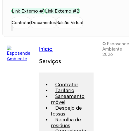
Link Externo #1
Link Externo #2
Contratar
Documentos
Balcão Virtual
© Esposende
Início
Ambiente
2026
Serviços
Contratar
Tarifário
Saneamento
móvel
Despejo de
fossas
Recolha de
resíduos