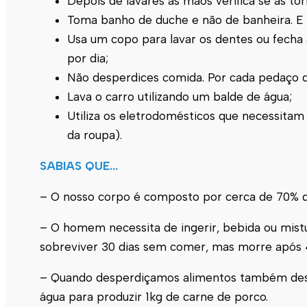
Depois de lavares as mãos verifica se as to
Toma banho de duche e não de banheira. E 
Usa um copo para lavar os dentes ou fecha 
por dia;
Não desperdices comida. Por cada pedaço 
Lava o carro utilizando um balde de água;
Utiliza os eletrodomésticos que necessitam
da roupa).
SABIAS QUE…
– O nosso corpo é composto por cerca de 70% de
– O homem necessita de ingerir, bebida ou mistu
sobreviver 30 dias sem comer, mas morre após 
– Quando desperdiçamos alimentos também despe
água para produzir 1kg de carne de porco.