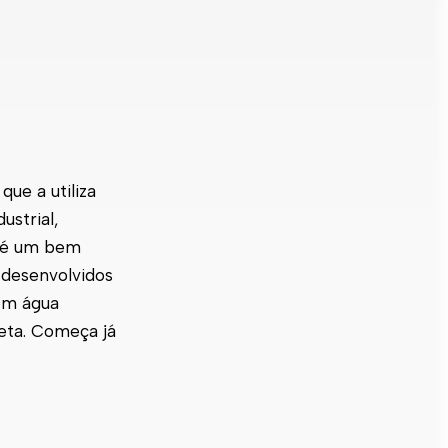
ue a utiliza
ustrial,
ão é um bem
 desenvolvidos
têm água
neta. Começa já