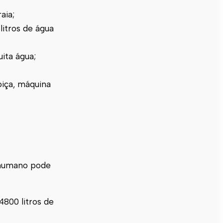
aia;
litros de água
ita água;
oiça, máquina
r humano pode
800 litros de