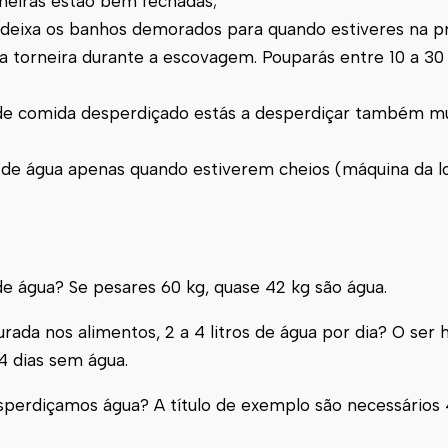
rneiras estão bem fechadas;
deixa os banhos demorados para quando estiveres na pr
a torneira durante a escovagem. Pouparás entre 10 a 30 
de comida desperdiçado estás a desperdiçar também mu
 de água apenas quando estiverem cheios (máquina da l
 água? Se pesares 60 kg, quase 42 kg são água.
rada nos alimentos, 2 a 4 litros de água por dia? O se
4 dias sem água.
rdiçamos água? A título de exemplo são necessários 4