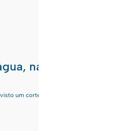
água, nas freguesias de
evisto um corte de água
terça-feira, dia 21/07/