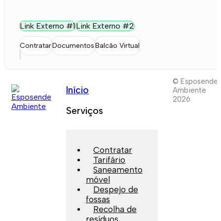
Link Externo #1
Link Externo #2
Contratar
Documentos
Balcão Virtual
© Esposende
Início
Ambiente
2026
Serviços
Contratar
Tarifário
Saneamento
móvel
Despejo de
fossas
Recolha de
resíduos