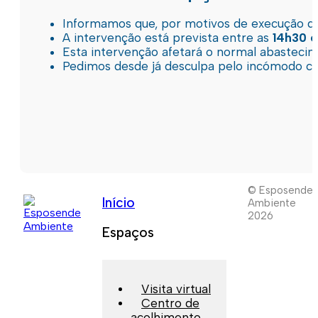
Informamos que, por motivos de execução de 
A intervenção está prevista entre as
14h30 e
Esta intervenção afetará o normal abastec
Pedimos desde já desculpa pelo incómodo c
© Esposende
Início
Ambiente
2026
Espaços
Visita virtual
Centro de
acolhimento