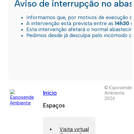
Aviso de interrupção no aba
Informamos que, por motivos de execução de 
A intervenção está prevista entre as
14h30 e
Esta intervenção afetará o normal abastec
Pedimos desde já desculpa pelo incómodo c
© Esposende
Início
Ambiente
2026
Espaços
Visita virtual