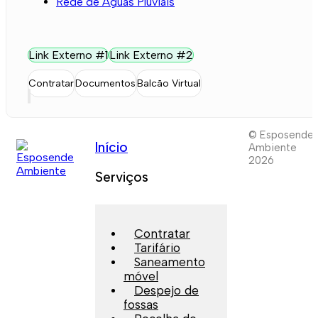
Rede de Águas Pluviais
Link Externo #1
Link Externo #2
Contratar
Documentos
Balcão Virtual
© Esposende
Início
Ambiente
2026
Serviços
Contratar
Tarifário
Saneamento
móvel
Despejo de
fossas