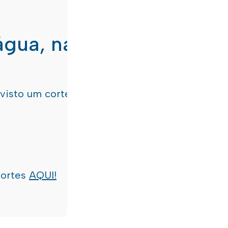
água, nas freguesias de
evisto um corte de água
terça-feira, dia 21/07/
cortes
AQUI!