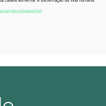
da cadeia alimentar e sustentação da vida humana.
sposende.pt/pages/346
de