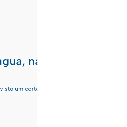
água, nas freguesias de
evisto um corte de água
terça-feira, dia 21/07/