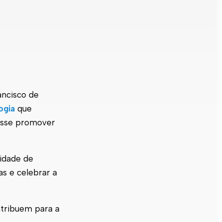
ancisco de
ogia
que
esse promover
sidade de
as e celebrar a
ntribuem para a