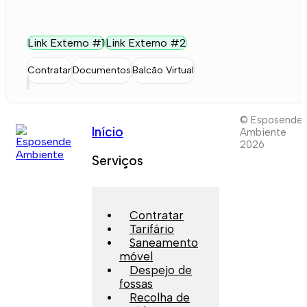
Link Externo #1
Link Externo #2
Contratar
Documentos
Balcão Virtual
© Esposende
Início
Ambiente
2026
Serviços
Contratar
Tarifário
Saneamento
móvel
Despejo de
fossas
Recolha de