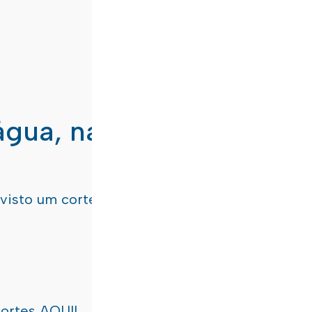
água, nas freguesias de
evisto um corte de água
terça-feira, dia 21/07/
cortes
AQUI!