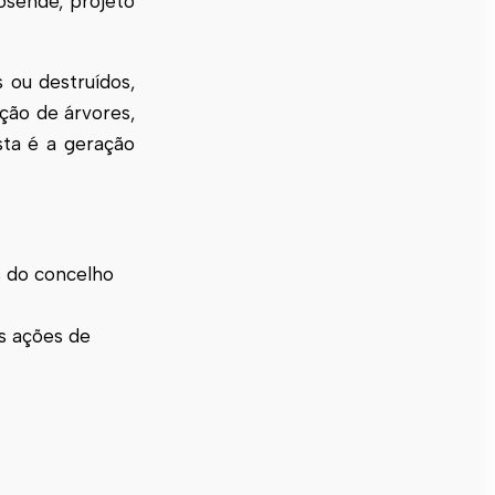
sende, projeto
 ou destruídos,
ção de árvores,
sta é a geração
s do concelho
as ações de