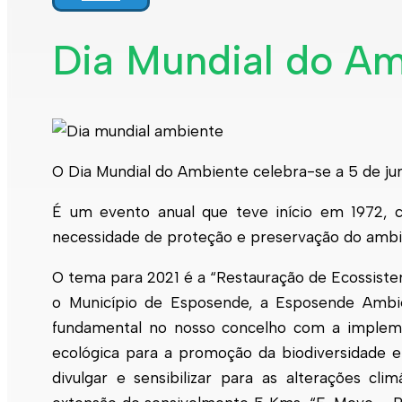
Interpretar a minha fatura
Informação geral
Dia Mundial do Am
Rede de abastecimento de água
Rede de águas residuais
Rede de águas pluviais
Limpeza urbana
Gestão de resíduos
Espaços verdes
Sustentabilidade
O Dia Mundial do Ambiente celebra-se a 5 de ju
Empreitadas
Fontanários
Praias
É um evento anual que teve início em 1972, cu
Indicadores ERSAR
necessidade de proteção e preservação do ambi
Qualidade da água
Contactos
O tema para 2021 é a “Restauração de Ecossiste
o Município de Esposende, a Esposende Ambie
fundamental no nosso concelho com a implemen
ecológica para a promoção da biodiversidade e 
divulgar e sensibilizar para as alterações cl