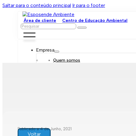
Saltar para o conteúdo principal
Ir para o footer
Área de cliente
Centro de Educação Ambiental
Pesquisar
Empresa
Quem somos
Orgãos sociais
Organograma
Mensagem da administração
Política de sustentabilidade
Trabalhe connosco
Serviços
Contratar
Tarifário
Saneamento móvel
Despejo de fossas
Recolha de resíduos
Publicado a 4 de Junho, 2021
Comunicação de leituras
Voltar