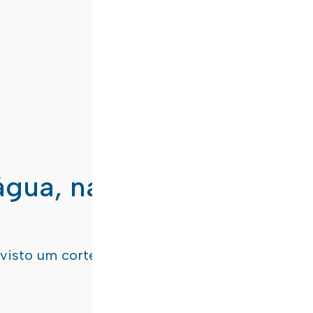
água, nas freguesias de
evisto um corte de água
terça-feira, dia 21/07/