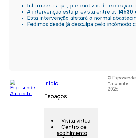
Informamos que, por motivos de execução de 
A intervenção está prevista entre as
14h30 e
Esta intervenção afetará o normal abastec
Pedimos desde já desculpa pelo incómodo c
© Esposende
Início
Ambiente
2026
Espaços
Visita virtual
Centro de
acolhimento