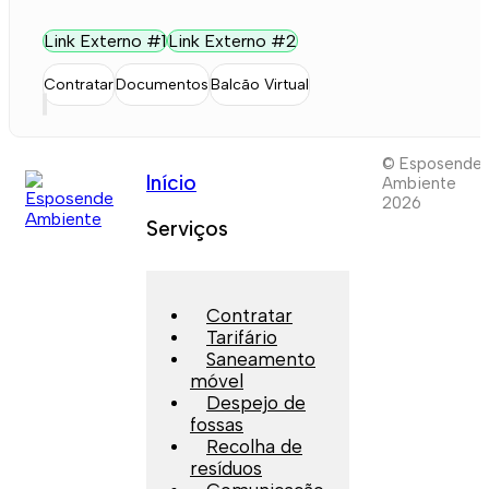
Link Externo #1
Link Externo #2
Contratar
Documentos
Balcão Virtual
© Esposende
Início
Ambiente
2026
Serviços
Contratar
Tarifário
Saneamento
móvel
Despejo de
fossas
Recolha de
resíduos