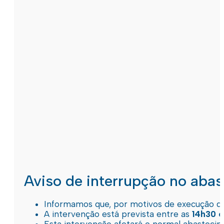
Aviso de interrupção no aba
Informamos que, por motivos de execução de 
A intervenção está prevista entre as
14h30 e
Esta intervenção afetará o normal abastec