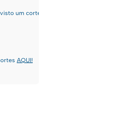
evisto um corte de água
terça-feira, dia 21/07/
cortes
AQUI!