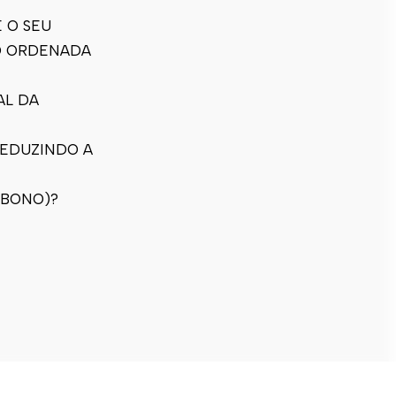
 O SEU
ÃO ORDENADA
AL DA
REDUZINDO A
RBONO)?