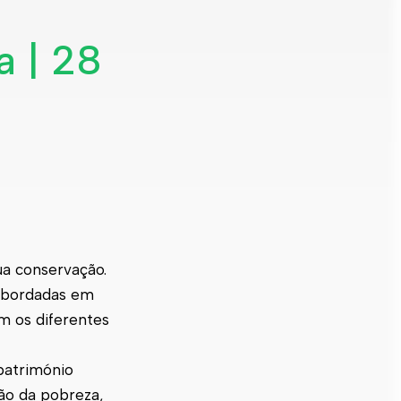
a | 28
ua conservação.
 abordadas em
m os diferentes
património
ão da pobreza,