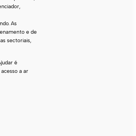
enciador,
ndo. As
rdenamento e de
s sectoriais,
judar é
 acesso a ar