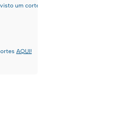
evisto um corte de água
terça-feira, dia 21/07/
cortes
AQUI!