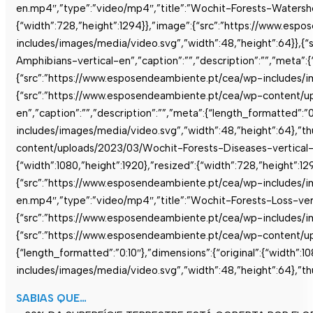
en.mp4″,”type”:”video/mp4″,”title”:”Wochit-Forests-Watersheds
{“width”:728,”height”:1294}},”image”:{“src”:”https://www.es
includes/images/media/video.svg”,”width”:48,”height”:64}},
Amphibians-vertical-en”,”caption”:””,”description”:””,”meta”:{
{“src”:”https://www.esposendeambiente.pt/cea/wp-includes/im
{“src”:”https://www.esposendeambiente.pt/cea/wp-content/u
en”,”caption”:””,”description”:””,”meta”:{“length_formatted”:”
includes/images/media/video.svg”,”width”:48,”height”:64},”t
content/uploads/2023/03/Wochit-Forests-Diseases-vertical-en.
{“width”:1080,”height”:1920},”resized”:{“width”:728,”height”
{“src”:”https://www.esposendeambiente.pt/cea/wp-includes/i
en.mp4″,”type”:”video/mp4″,”title”:”Wochit-Forests-Loss-vertic
{“src”:”https://www.esposendeambiente.pt/cea/wp-includes/im
{“src”:”https://www.esposendeambiente.pt/cea/wp-content/upl
{“length_formatted”:”0:10″},”dimensions”:{“original”:{“width”
includes/images/media/video.svg”,”width”:48,”height”:64},”t
SABIAS QUE…