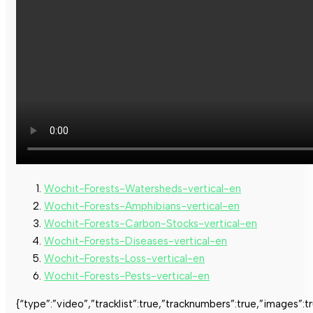
Wochit-Forests-Watersheds-vertical-en
Wochit-Forests-Amphibians-vertical-en
Wochit-Forests-Carbon-Stocks-vertical-en
Wochit-Forests-Diseases-vertical-en
Wochit-Forests-Loss-vertical-en
Wochit-Forests-Pests-vertical-en
{“type”:”video”,”tracklist”:true,”tracknumbers”:true,”images