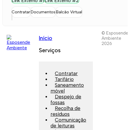
Link Externo #1
Link Externo #2
Contratar
Documentos
Balcão Virtual
© Esposende
Início
Ambiente
2026
Serviços
Contratar
Tarifário
Saneamento
móvel
Despejo de
fossas
Recolha de
resíduos
Comunicação
de leituras