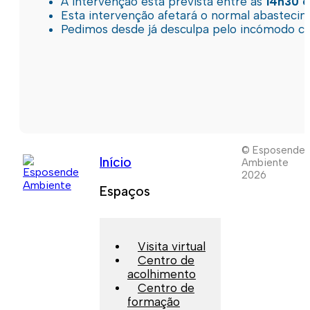
A intervenção está prevista entre as
14h30 e
Esta intervenção afetará o normal abastec
Pedimos desde já desculpa pelo incómodo c
© Esposende
Início
Ambiente
2026
Espaços
Visita virtual
Centro de
acolhimento
Centro de
formação