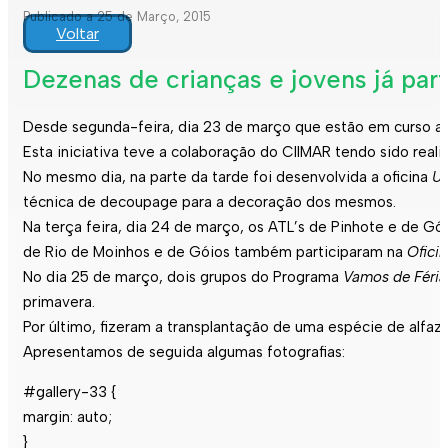
Publicado a 25 de Março, 2015
Voltar
Dezenas de crianças e jovens já par
Desde segunda-feira, dia 23 de março que estão em curso a
Esta iniciativa teve a colaboração do CIIMAR tendo sido real
No mesmo dia, na parte da tarde foi desenvolvida a oficina
Us
técnica de decoupage para a decoração dos mesmos.
Na terça feira, dia 24 de março, os ATL’s de Pinhote e de Gói
de Rio de Moinhos e de Góios também participaram na
Ofici
No dia 25 de março, dois grupos do Programa
Vamos de Féria
primavera.
Por último, fizeram a transplantação de uma espécie de alfaz
Apresentamos de seguida algumas fotografias:
#gallery-33 {
margin: auto;
}