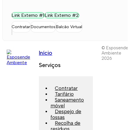
Link Externo #1
Link Externo #2
Contratar
Documentos
Balcão Virtual
© Esposende
Início
Ambiente
2026
Serviços
Contratar
Tarifário
Saneamento
móvel
Despejo de
fossas
Recolha de
resíduos