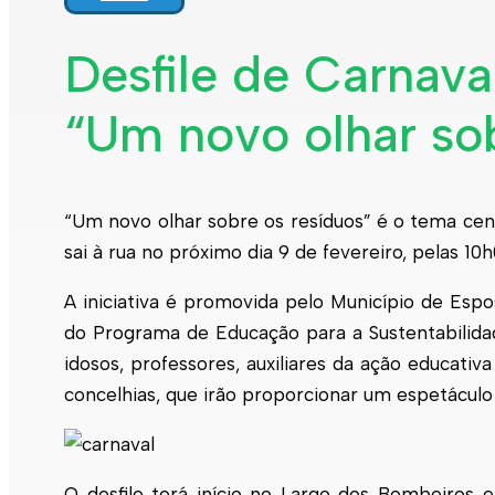
Interpretar a minha fatura
Informação geral
Desfile de Carnava
Rede de abastecimento de água
Rede de águas residuais
“Um novo olhar sob
Rede de águas pluviais
Limpeza urbana
Gestão de resíduos
Espaços verdes
Sustentabilidade
Empreitadas
“Um novo olhar sobre os resíduos” é o tema cent
Fontanários
Praias
sai à rua no próximo dia 9 de fevereiro, pelas 1
Indicadores ERSAR
A iniciativa é promovida pelo Município de Es
Qualidade da água
Contactos
do Programa de Educação para a Sustentabilidade
idosos, professores, auxiliares da ação educati
concelhias, que irão proporcionar um espetáculo
O desfile terá início no Largo dos Bombeiros 