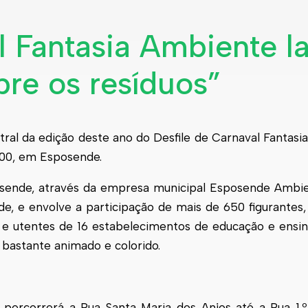
l Fantasia Ambiente l
re os resíduos”
ral da edição deste ano do Desfile de Carnaval Fantasi
0h00, em Esposende.
posende, através da empresa municipal Esposende Ambi
, e envolve a participação de mais de 650 figurantes, 
va e utentes de 16 estabelecimentos de educação e ensino
 bastante animado e colorido.
e percorrerá a Rua Santa Maria dos Anjos até a Rua 1