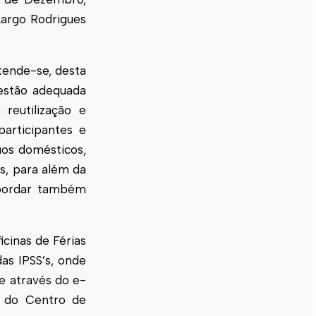
Largo Rodrigues
tende-se, desta
estão adequada
 reutilização e
participantes e
uos domésticos,
s, para além da
 abordar também
icinas de Férias
as IPSS’s, onde
se através do e-
o do Centro de