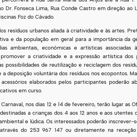
rgo Dr. Fonseca Lima, Rua Conde Castro em direção ao 
scinas Foz do Cávado.
 resíduos urbanos aliada à criatividade e às artes. Pre
iva e da população em geral para a importância da g
ias ambientais, económicas e artísticas associadas à
promover a criatividade e a expressão artística dos 
as possibilidades de reutilização e reciclagem dos resíd
 e a deposição voluntária dos resíduos nos ecopontos. Ma
 e acessórios elaborados pelos participantes poderão
cativos em curso.
Carnaval, nos dias 12 e 14 de fevereiro, terão lugar as Of
estinadas a crianças dos 4 aos 12 anos e aos utentes d
 ambiental e lúdica. Os interessados poderão inscrever-
 através do 253 967 147 ou diretamente na receçã