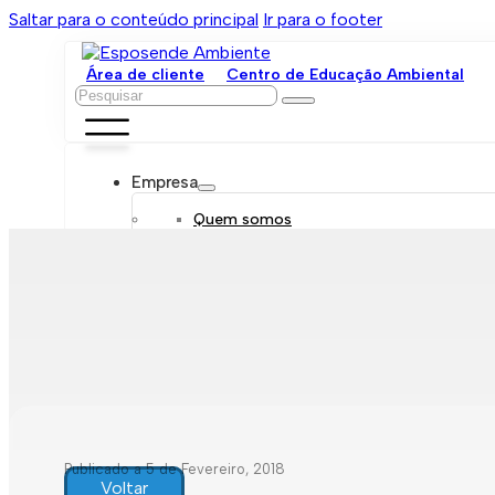
Saltar para o conteúdo principal
Ir para o footer
Área de cliente
Centro de Educação Ambiental
Pesquisar
Empresa
Quem somos
Orgãos sociais
Organograma
Mensagem da administração
Política de sustentabilidade
Trabalhe connosco
Serviços
Contratar
Tarifário
Saneamento móvel
Despejo de fossas
Recolha de resíduos
Publicado a 5 de Fevereiro, 2018
Comunicação de leituras
Voltar