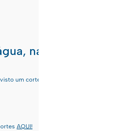
água, nas freguesias de
evisto um corte de água
terça-feira, dia 21/07/
cortes
AQUI!