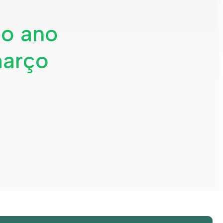
 o ano
março