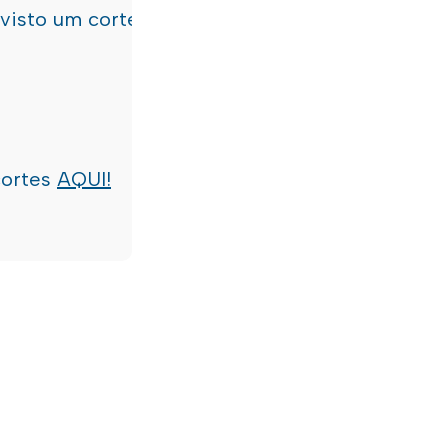
evisto um corte de água
terça-feira, dia 21/07/
cortes
AQUI!