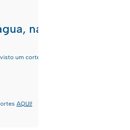
água, nas freguesias de
evisto um corte de água
terça-feira, dia 21/07/
cortes
AQUI!