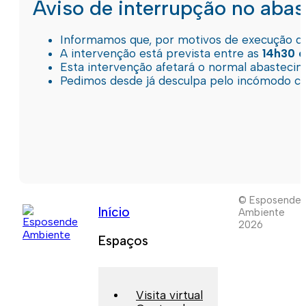
Aviso de interrupção no aba
Informamos que, por motivos de execução de 
A intervenção está prevista entre as
14h30 e
Esta intervenção afetará o normal abastec
Pedimos desde já desculpa pelo incómodo c
© Esposende
Início
Ambiente
2026
Espaços
Visita virtual