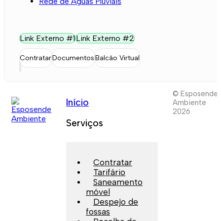
Rede de Águas Pluviais
Link Externo #1
Link Externo #2
Contratar
Documentos
Balcão Virtual
© Esposende
Início
Ambiente
2026
Serviços
Contratar
Tarifário
Saneamento
móvel
Despejo de
fossas