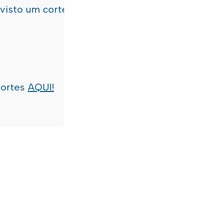
evisto um corte de água
terça-feira, dia 21/07/
cortes
AQUI!