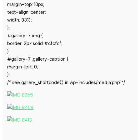
margin-top: 10px;
text-align: center;
width: 33%;
}
#gallery-7 img {
border: 2px solid #cfcfcf;
}
#gallery-7 .gallery-caption {
margin-left: 0;
}
/* see gallery_shortcode() in wp-includes/media.php */