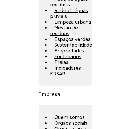
residuais
Rede de águas
pluviais
Limpeza urbana
Gestão de
resíduos
Espaços verdes
Sustentabilidade
Empreitadas
Fontanários
Praias
Indicadores
ERSAR
Empresa
Quem somos
Orgãos sociais
Organograma