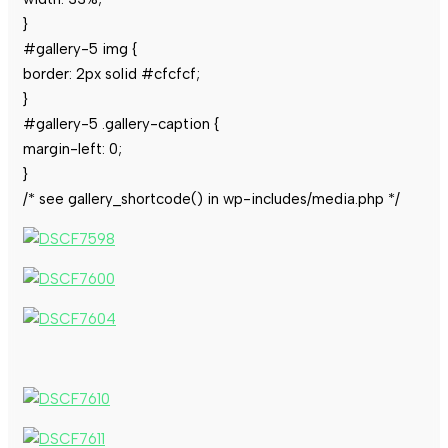
}
#gallery-5 img {
border: 2px solid #cfcfcf;
}
#gallery-5 .gallery-caption {
margin-left: 0;
}
/* see gallery_shortcode() in wp-includes/media.php */