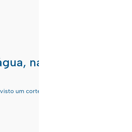
água, nas freguesias de
evisto um corte de água
terça-feira, dia 21/07/