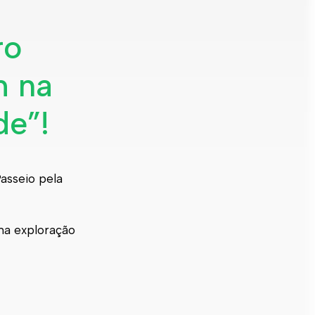
ro
m na
de”!
Passeio pela
uma exploração