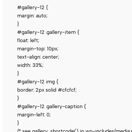
#gallery-12 {
margin: auto;
}
#gallery-12 .gallery-item {
float: left;
margin-top: 10px;
text-align: center;
width: 33%;
}
#gallery-12 img {
border: 2px solid #cfcfcf;
}
#gallery-12 .gallery-caption {
margin-left: 0;
}
/* see gallery_shortcode() in wp-includes/media.